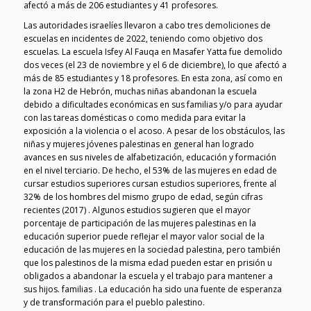
afectó a más de 206 estudiantes y 41 profesores.
Las autoridades israelíes llevaron a cabo tres demoliciones de
escuelas en incidentes de 2022, teniendo como objetivo dos
escuelas. La escuela Isfey Al Fauqa en Masafer Yatta fue demolido
dos veces (el 23 de noviembre y el 6 de diciembre), lo que afectó a
más de 85 estudiantes y 18 profesores. En esta zona, así como en
la zona H2 de Hebrón, muchas niñas abandonan la escuela
debido a dificultades económicas en sus familias y/o para ayudar
con las tareas domésticas o como medida para evitar la
exposición a la violencia o el acoso. A pesar de los obstáculos, las
niñas y mujeres jóvenes palestinas en general han logrado
avances en sus niveles de alfabetización, educación y formación
en el nivel terciario. De hecho, el 53% de las mujeres en edad de
cursar estudios superiores cursan estudios superiores, frente al
32% de los hombres del mismo grupo de edad, según cifras
recientes (2017) . Algunos estudios sugieren que el mayor
porcentaje de participación de las mujeres palestinas en la
educación superior puede reflejar el mayor valor social de la
educación de las mujeres en la sociedad palestina, pero también
que los palestinos de la misma edad pueden estar en prisión u
obligados a abandonar la escuela y el trabajo para mantener a
sus hijos. familias . La educación ha sido una fuente de esperanza
y de transformación para el pueblo palestino.