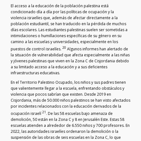
El acceso a la educación de la población palestina está
condicionado día a día por las políticas de ocupación y la
violencia israelíes que, además de afectar directamente a la
población estudiantil, se han traducido en la pérdida de muchos
días escolares. Las estudiantes palestinas suelen ser sometidas a
intimidaciones o humillaciones específicas de su género en su
camino a las escuelas y universidades, especialmente en los
20
puestos de control israelíes.
Algunos informes han alertado de
la situación de vulnerabilidad que afecta especialmente a las niñas
y jóvenes palestinas que viven en la Zona C de Cisjordania debido
a su limitado acceso a la educación y a sus deficientes
infraestructuras educativas.
En el Territorio Palestino Ocupado, los niños y sus padres tienen
que valientemente llegar a la escuela, enfrentando obstáculos y
violencia que pocos sabrían que existen. Desde 2019 en
Cisjordania, más de 50.000 niños palestinos se han visto afectados
por incidentes relacionados con la educación derivados de la
21
ocupación israelí
. De las 58 escuelas bajo amenaza de
demolición, 50 están en la Zona C y 8 en Jerusalén Este. Estas 58
escuelas atienden a alrededor de 6.550 niños y 700 profesores. En
2022, las autoridades israelíes ordenaron la demolición o la
suspensión de las obras de seis escuelas en la Zona C, lo que