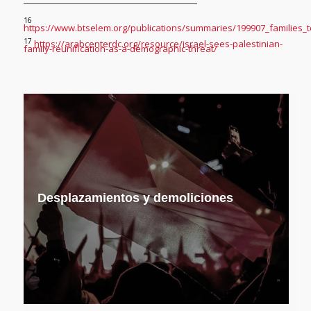
16
https://www.btselem.org/publications/summaries/199907_families_t
17
https://arabcenterdc.org/resource/israel-sees-palestinian-
family-reunification-as-a-demographic-threat/
Desplazamientos y demoliciones