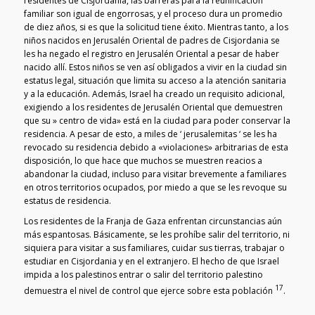
residentes de Cisjordania, las barreras para la reunificación
familiar son igual de engorrosas, y el proceso dura un promedio
de diez años, si es que la solicitud tiene éxito. Mientras tanto, a los
niños nacidos en Jerusalén Oriental de padres de Cisjordania se
les ha negado el registro en Jerusalén Oriental a pesar de haber
nacido allí. Estos niños se ven así obligados a vivir en la ciudad sin
estatus legal, situación que limita su acceso a la atención sanitaria
y a la educación. Además, Israel ha creado un requisito adicional,
exigiendo a los residentes de Jerusalén Oriental que demuestren
que su » centro de vida» está en la ciudad para poder conservar la
residencia. A pesar de esto, a miles de ‘ jerusalemitas ‘ se les ha
revocado su residencia debido a «violaciones» arbitrarias de esta
disposición, lo que hace que muchos se muestren reacios a
abandonar la ciudad, incluso para visitar brevemente a familiares
en otros territorios ocupados, por miedo a que se les revoque su
estatus de residencia.
Los residentes de la Franja de Gaza enfrentan circunstancias aún
más espantosas. Básicamente, se les prohíbe salir del territorio, ni
siquiera para visitar a sus familiares, cuidar sus tierras, trabajar o
estudiar en Cisjordania y en el extranjero. El hecho de que Israel
impida a los palestinos entrar o salir del territorio palestino
17
demuestra el nivel de control que ejerce sobre esta población
.