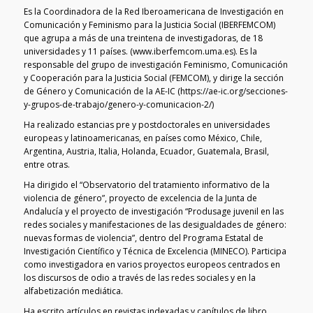
Es la Coordinadora de la Red Iberoamericana de Investigación en
Comunicación y Feminismo para la Justicia Social (IBERFEMCOM)
que agrupa a más de una treintena de investigadoras, de 18
universidades y 11 países. (www.iberfemcom.uma.es). Es la
responsable del grupo de investigación Feminismo, Comunicación
y Cooperación para la Justicia Social (FEMCOM), y dirige la sección
de Género y Comunicación de la AE-IC (https://ae-ic.org/secciones-
y-grupos-de-trabajo/genero-y-comunicacion-2/)
Ha realizado estancias pre y postdoctorales en universidades
europeas y latinoamericanas, en países como México, Chile,
Argentina, Austria, Italia, Holanda, Ecuador, Guatemala, Brasil,
entre otras.
Ha dirigido el “Observatorio del tratamiento informativo de la
violencia de género”, proyecto de excelencia de la Junta de
Andalucía y el proyecto de investigación “Produsage juvenil en las
redes sociales y manifestaciones de las desigualdades de género:
nuevas formas de violencia”, dentro del Programa Estatal de
Investigación Científico y Técnica de Excelencia (MINECO). Participa
como investigadora en varios proyectos europeos centrados en
los discursos de odio a través de las redes sociales y en la
alfabetización mediática.
Ha escrito artículos en revistas indexadas y capítulos de libro